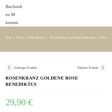
Start
>
Shop
>
Rosenkränze
>
Rosenkränze zur Erstkommunion
>
Rosenkr
Vorheriges Produkt
Nächstes Produkt
ROSENKRANZ GOLDENE ROSE
BENEDIKTUS
29,90
€