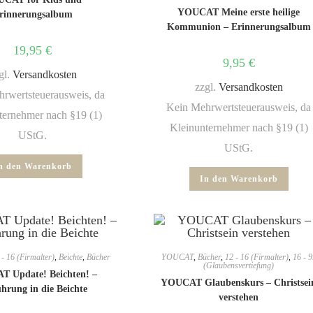
YOUCAT Meine erste heilige
rinnerungsalbum
Kommunion – Erinnerungsalbum
19,95
€
9,95
€
gl.
Versandkosten
zzgl.
Versandkosten
rwertsteuerausweis, da
Kein Mehrwertsteuerausweis, da
ternehmer nach §19 (1)
Kleinunternehmer nach §19 (1)
UStG.
UStG.
n den Warenkorb
In den Warenkorb
 - 16 (Firmalter)
,
Beichte
,
Bücher
YOUCAT
,
Bücher
,
12 - 16 (Firmalter)
,
16 - 9
(Glaubensvertiefung)
 Update! Beichten! –
YOUCAT Glaubenskurs – Christsei
hrung in die Beichte
verstehen