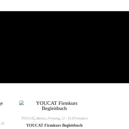
YOUCAT
,
Bücher
,
Firmung
,
12 - 16 (Firmalter)
 10
YOUCAT Firmkurs Begleitbuch