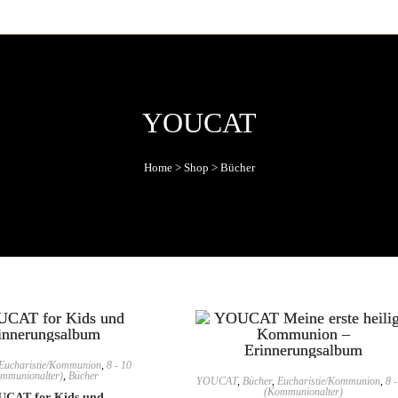
YOUCAT
Home
>
Shop
>
Bücher
Eucharistie/Kommunion
,
8 - 10
mmunionalter)
,
Bücher
YOUCAT
,
Bücher
,
Eucharistie/Kommunion
,
8 -
(Kommunionalter)
CAT for Kids und