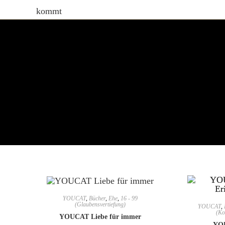
YOUCAT
,
Bücher
,
Ehe
,
16 - 99
(Glaubensvertiefung)
YOUCAT
,
(Ko
YOUCAT Liebe für immer
YOU