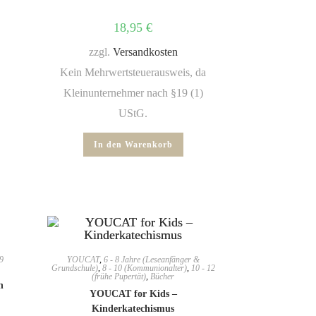
18,95
€
zzgl.
Versandkosten
Kein Mehrwertsteuerausweis, da
Kleinunternehmer nach §19 (1)
UStG.
In den Warenkorb
9
YOUCAT
,
6 - 8 Jahre (Leseanfänger &
Grundschule)
,
8 - 10 (Kommunionalter)
,
10 - 12
(frühe Pupertät)
,
Bücher
n
YOUCAT for Kids –
Kinderkatechismus