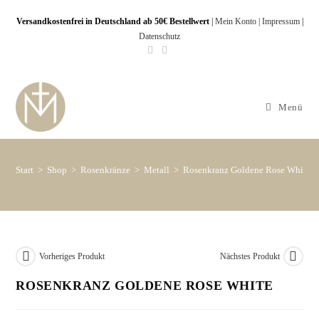
Versandkostenfrei in Deutschland ab 50€ Bestellwert
|
Mein Konto |
Impressum
|
Datenschutz
Menü
Start
>
Shop
>
Rosenkränze
>
Metall
>
Rosenkranz Goldene Rose White
Vorheriges Produkt
Nächstes Produkt
ROSENKRANZ GOLDENE ROSE WHITE