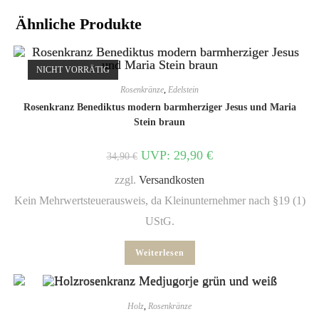
Ähnliche Produkte
NICHT VORRÄTIG
Rosenkränze
,
Edelstein
Rosenkranz Benediktus modern barmherziger Jesus und Maria
Stein braun
UVP:
29,90
€
34,90
€
zzgl.
Versandkosten
Kein Mehrwertsteuerausweis, da Kleinunternehmer nach §19 (1)
UStG.
Weiterlesen
Holz
,
Rosenkränze